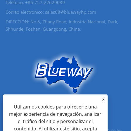
Teléfono: +86-757-22629089
Correo electrónico: sales08@bluewayhp.com
DIRECCIÓN: No.6, Zhany Road, Industria Nacional, Dark,
Shhunde, Foshan, Guangdong, China.
X
Utilizamos cookies para ofrecerle una
mejor experiencia de navegación, analizar
el tráfico del sitio y personalizar el
contenido. Al utilizar este sitio, acepta
Copyright © 2021 Foshan Blueway Electric Appliances Co., Ltd Todos los